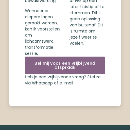
bewustwording.
of EES op een
later tijdstip af te
Wanneer er
stemmen. Dit is
diepere lagen
geen oplossing
geraakt worden,
van buitenaf. Dit
kan ik voorstellen
is ruimte om
om
jezelf weer te
lichaamswerk,
voelen.
transformatie
sessie,
Bel mij voor een vrijblijvend
afspraak
Heb je een vrijblijvende vraag? Stel ze
via Whatsapp of
e-mail